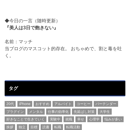
◆今日の一言（随時更新）
『美人は3日で飽きない』
名前：マッチ
当ブログのマスコット的存在。 おちゃめで、割と毒を吐
く。
タグ
20代
iPhone
おすすめ
アルバイト
コーヒー
バーテンダー
プラグイン
メンタル
仕事の効率化
先延ばし対策
大学生
好きなことで生きていく
実験中
就職
幸せ
心理学
悩みが多い
挨拶
独立
目標
読書
転職
転職活動