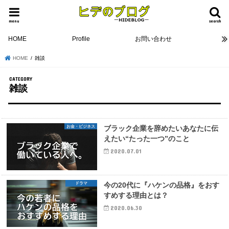
menu
search
HOME
Profile
お問い合わせ
HOME
雑談
雑談
お金・ビジネス
ブラック企業を辞めたいあなたに伝
えたい“たった一つ”のこと
2020.07.01
ドラマ
今の20代に『ハケンの品格』をおす
すめする理由とは？
2020.06.30