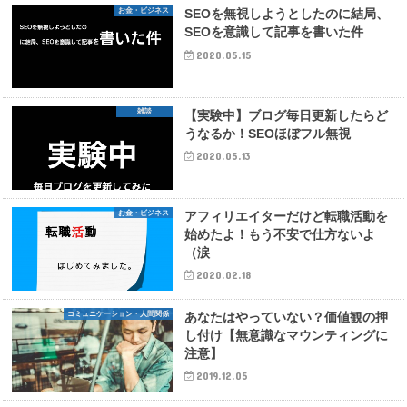
お金・ビジネス
SEOを無視しようとしたのに結局、
SEOを意識して記事を書いた件
2020.05.15
雑談
【実験中】ブログ毎日更新したらど
うなるか！SEOほぼフル無視
2020.05.13
お金・ビジネス
アフィリエイターだけど転職活動を
始めたよ！もう不安で仕方ないよ
（涙
2020.02.18
コミュニケーション・人間関係
あなたはやっていない？価値観の押
し付け【無意識なマウンティングに
注意】
2019.12.05