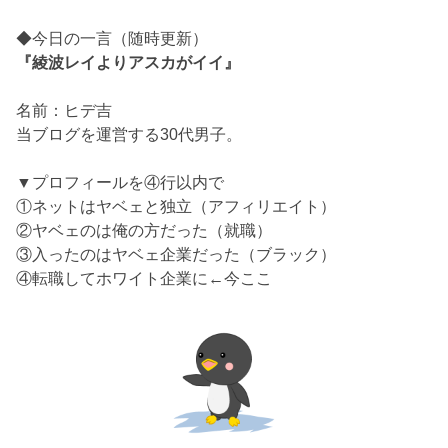
◆今日の一言（随時更新）
『綾波レイよりアスカがイイ』
名前：ヒデ吉
当ブログを運営する30代男子。
▼プロフィールを④行以内で
①ネットはヤベェと独立（アフィリエイト）
②ヤベェのは俺の方だった（就職）
③入ったのはヤベェ企業だった（ブラック）
④転職してホワイト企業に←今ここ