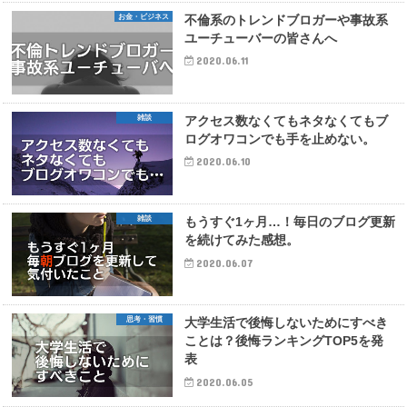
お金・ビジネス
不倫系のトレンドブロガーや事故系
ユーチューバーの皆さんへ
2020.06.11
雑談
アクセス数なくてもネタなくてもブ
ログオワコンでも手を止めない。
2020.06.10
雑談
もうすぐ1ヶ月…！毎日のブログ更新
を続けてみた感想。
2020.06.07
思考・習慣
大学生活で後悔しないためにすべき
ことは？後悔ランキングTOP5を発
表
2020.06.05