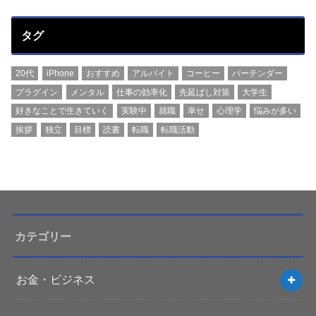
タグ
20代
iPhone
おすすめ
アルバイト
コーヒー
バーテンダー
プラグイン
メンタル
仕事の効率化
先延ばし対策
大学生
好きなことで生きていく
実験中
就職
幸せ
心理学
悩みが多い
挨拶
独立
目標
読書
転職
転職活動
カテゴリー
お金・ビジネス