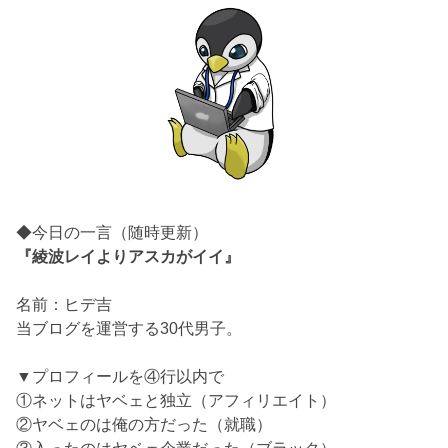
◆今日の一言（随時更新）
『綾波レイよりアスカがイイ』
名前：ヒデ吉
当ブログを運営する30代男子。
▼プロフィールを④行以内で
①ネットはヤベェと独立（アフィリエイト）
②ヤベェのは俺の方だった（就職）