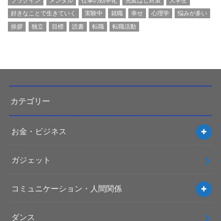
プラグイン
メンタル
仕事の効率化
先延ばし対策
大学生
好きなことで生きていく
実験中
就職
幸せ
心理学
悩みが多い
挨拶
独立
目標
読書
転職
転職活動
カテゴリー
お金・ビジネス
ガジェット
コミュニケーション・人間関係
ダンス