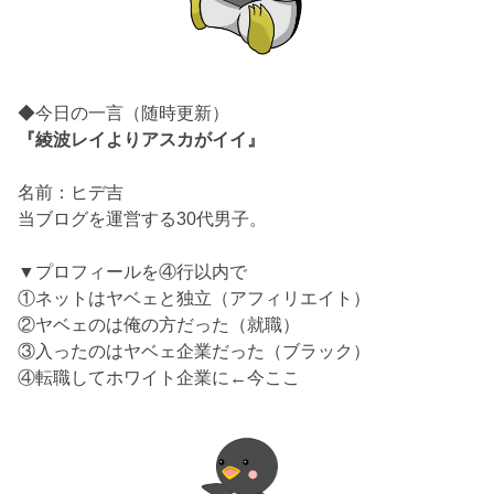
◆今日の一言（随時更新）
『綾波レイよりアスカがイイ』
名前：ヒデ吉
当ブログを運営する30代男子。
▼プロフィールを④行以内で
①ネットはヤベェと独立（アフィリエイト）
②ヤベェのは俺の方だった（就職）
③入ったのはヤベェ企業だった（ブラック）
④転職してホワイト企業に←今ここ