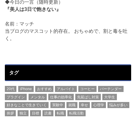
◆今日の一言（随時更新）
『美人は3日で飽きない』
名前：マッチ
当ブログのマスコット的存在。 おちゃめで、割と毒を吐
く。
タグ
20代
iPhone
おすすめ
アルバイト
コーヒー
バーテンダー
プラグイン
メンタル
仕事の効率化
先延ばし対策
大学生
好きなことで生きていく
実験中
就職
幸せ
心理学
悩みが多い
挨拶
独立
目標
読書
転職
転職活動