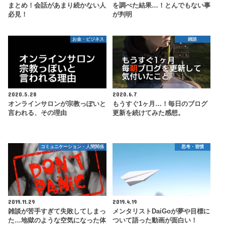
まとめ！会話があまり続かない人
を調べた結果…！とんでもない事
必見！
が判明
お金・ビジネス
雑談
2020.5.28
2020.6.7
オンラインサロンが宗教っぽいと
もうすぐ1ヶ月…！毎日のブログ
言われる、その理由
更新を続けてみた感想。
コミュニケーション・人間関係
思考・習慣
2019.11.29
2019.4.19
雑談が苦手すぎて失敗してしまっ
メンタリストDaiGoが夢や目標に
た…地獄のような空気になった体
ついて語った動画が面白い！