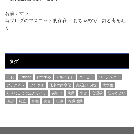
名前：マッチ
当ブログのマスコット的存在。 おちゃめで、割と毒を吐
く。
タグ
20代
iPhone
おすすめ
アルバイト
コーヒー
バーテンダー
プラグイン
メンタル
仕事の効率化
先延ばし対策
大学生
好きなことで生きていく
実験中
就職
幸せ
心理学
悩みが多い
挨拶
独立
目標
読書
転職
転職活動