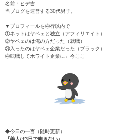
名前：ヒデ吉
当ブログを運営する30代男子。
▼プロフィールを④行以内で
①ネットはヤベェと独立（アフィリエイト）
②ヤベェのは俺の方だった（就職）
③入ったのはヤベェ企業だった（ブラック）
④転職してホワイト企業に←今ここ
◆今日の一言（随時更新）
『美人は3日で飽きない』