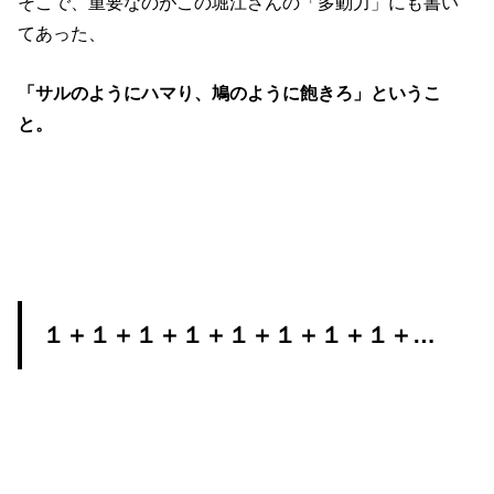
そこで、重要なのがこの堀江さんの「多動力」にも書い
てあった、
「サルのようにハマり、鳩のように飽きろ」というこ
と。
１＋１＋１＋１＋１＋１＋１＋１＋…