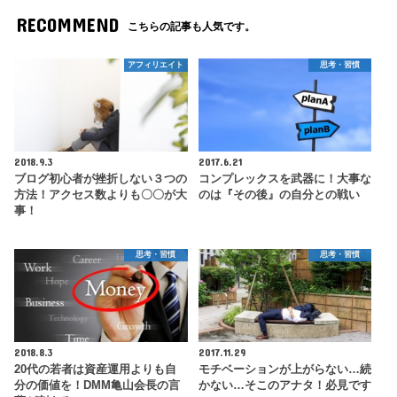
RECOMMEND
こちらの記事も人気です。
アフィリエイト
思考・習慣
2018.9.3
2017.6.21
ブログ初心者が挫折しない３つの
コンプレックスを武器に！大事な
方法！アクセス数よりも〇〇が大
のは『その後』の自分との戦い
事！
思考・習慣
思考・習慣
2018.8.3
2017.11.29
20代の若者は資産運用よりも自
モチベーションが上がらない…続
分の価値を！DMM亀山会長の言
かない…そこのアナタ！必見です