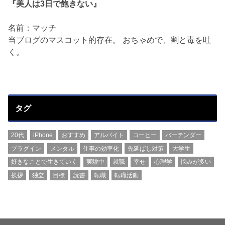
『美人は3日で飽きない』
名前：マッチ
当ブログのマスコット的存在。 おちゃめで、割と毒を吐
く。
タグ
20代
iPhone
おすすめ
アルバイト
コーヒー
バーテンダー
プラグイン
メンタル
仕事の効率化
先延ばし対策
大学生
好きなことで生きていく
実験中
就職
幸せ
心理学
悩みが多い
挨拶
独立
目標
読書
転職
転職活動