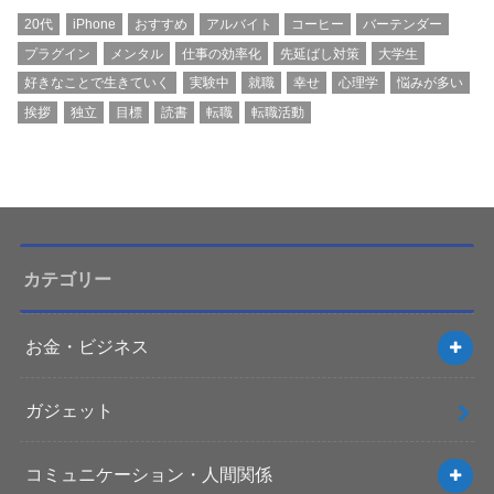
20代
iPhone
おすすめ
アルバイト
コーヒー
バーテンダー
プラグイン
メンタル
仕事の効率化
先延ばし対策
大学生
好きなことで生きていく
実験中
就職
幸せ
心理学
悩みが多い
挨拶
独立
目標
読書
転職
転職活動
カテゴリー
お金・ビジネス
ガジェット
コミュニケーション・人間関係