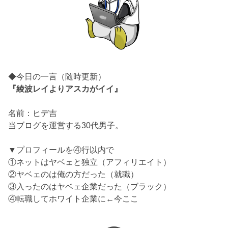
◆今日の一言（随時更新）
『綾波レイよりアスカがイイ』
名前：ヒデ吉
当ブログを運営する30代男子。
▼プロフィールを④行以内で
①ネットはヤベェと独立（アフィリエイト）
②ヤベェのは俺の方だった（就職）
③入ったのはヤベェ企業だった（ブラック）
④転職してホワイト企業に←今ここ