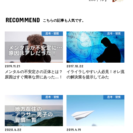
RECOMMEND
こちらの記事も人気です。
思考・習慣
思考・習慣
2019.11.21
2017.10.22
メンタルの不安定さの正体とは？
イライラしやすい人必見！オレ流
原因はすぐ簡単な所にあった…！
の解決策を提示してみた
思考・習慣
思考・習慣
2020.6.22
2019.4.19