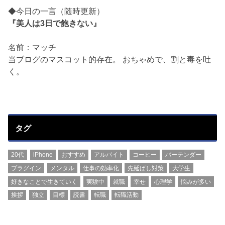
◆今日の一言（随時更新）
『美人は3日で飽きない』
名前：マッチ
当ブログのマスコット的存在。 おちゃめで、割と毒を吐
く。
タグ
20代
iPhone
おすすめ
アルバイト
コーヒー
バーテンダー
プラグイン
メンタル
仕事の効率化
先延ばし対策
大学生
好きなことで生きていく
実験中
就職
幸せ
心理学
悩みが多い
挨拶
独立
目標
読書
転職
転職活動