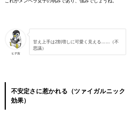
これがメンヘラ女子の弱みであり、強みでしょうね。
甘え上手は2割増しに可愛く見える……（不
思議）
ヒデ吉
不安定さに惹かれる（
ツァイガルニック
効果
）