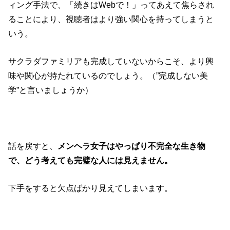
ィング手法で、「続きはWebで！」ってあえて焦らされ
ることにより、視聴者はより強い関心を持ってしまうと
いう。
サクラダファミリアも完成していないからこそ、より興
味や関心が持たれているのでしょう。（”完成しない美
学”と言いましょうか）
話を戻すと、
メンヘラ女子はやっぱり不完全な生き物
で、どう考えても完璧な人には見えません。
下手をすると欠点ばかり見えてしまいます。