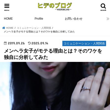
menu
search
HOME
Profile
お問い合わせ
HOME
コミュニケーション・人間関係
メンヘラ女子がモテる理由とは？そのワケを独自に分析してみた
2019.09.26
2025.09.14
コミュニケーション・人間関係
メンヘラ女子がモテる理由とは？そのワケを
独自に分析してみた