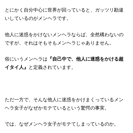
とにかく自分中心に世界が回っていると、ガッツリ勘違
いしているのがメンヘラです。
他人に迷惑をかけないメンヘラならば、全然構わないの
ですが、それはそもそもメンヘラじゃありません。
俗にいうメンヘラは
『自己中で、他人に迷惑をかける超
イタイ人』
と定義されています。
ただ一方で、そんな他人に迷惑をかけまくっているメン
ヘラ女子がなぜかモテているという驚愕の事実。
では、なぜメンヘラ女子がモテてしまっているのか。