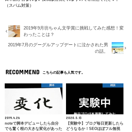
（スパム対策）
2019年9月坊ちゃん文学賞に挑戦してみた感想！変
わったことは？
2019年7月のグーグルアップデートに泣かされた男
の話。
RECOMMEND
こちらの記事も人気です。
脚本
雑談
2019.4.26
2020.5.13
noteで脚本デビューしたら自分
【実験中】ブログ毎日更新したら
でも驚く程の大きな変化があった
どうなるか！SEOほぼフル無視