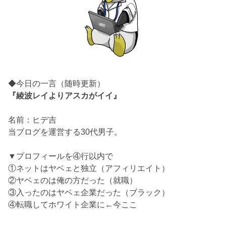
◆今日の一言（随時更新）
『綾波レイよりアスカがイイ』
名前：ヒデ吉
当ブログを運営する30代男子。
▼プロフィールを④行以内で
①ネットはヤベェと独立（アフィリエイト）
②ヤベェのは俺の方だった（就職）
③入ったのはヤベェ企業だった（ブラック）
④転職してホワイト企業に←今ここ