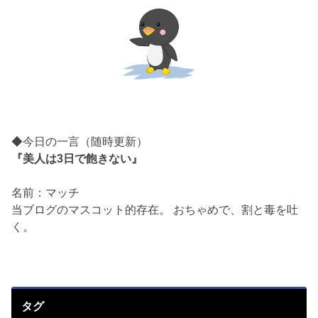
◆今日の一言（随時更新）
『美人は3日で飽きない』
名前：マッチ
当ブログのマスコット的存在。 おちゃめで、割と毒を吐
く。
タグ