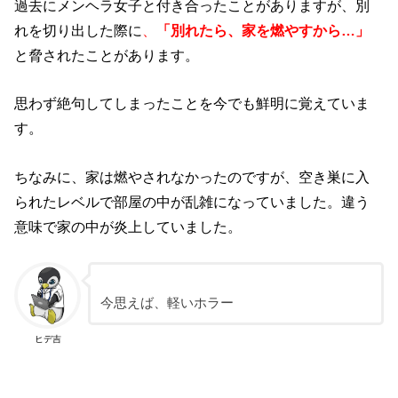
過去にメンヘラ女子と付き合ったことがありますが、別
れを切り出した際に
、
「別れたら、家を燃やすから…」
と脅されたことがあります。
思わず絶句してしまったことを今でも鮮明に覚えていま
す。
ちなみに、家は燃やされなかったのですが、空き巣に入
られたレベルで部屋の中が乱雑になっていました。違う
意味で家の中が炎上していました。
今思えば、軽いホラー
ヒデ吉