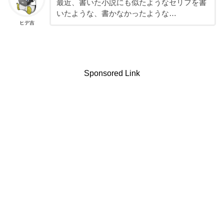
最近、書いた小説にも似たようなセリフを書
いたような、書かなかったような…
ヒデ吉
Sponsored Link