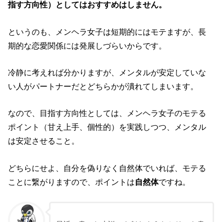
指す方向性）としてはおすすめはしません。
というのも、メンヘラ女子は短期的にはモテますが、長
期的な恋愛関係には発展しづらいからです。
冷静に考えれば分かりますが、メンタルが安定していな
い人がパートナーだとどちらかが潰れてしまいます。
なので、目指す方向性としては、メンヘラ女子のモテる
ポイント（甘え上手、個性的）を実践しつつ、メンタル
は安定させること。
どちらにせよ、自分を偽りなく自然体でいれば、モテる
ことに繋がりますので、ポイントは
自然体
ですね。