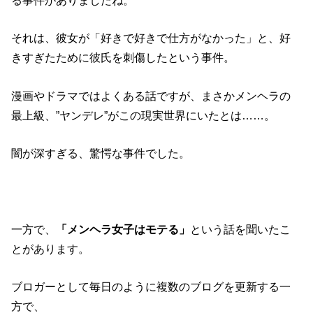
る事件がありましたね。
それは、彼女が「好きで好きで仕方がなかった」と、好
きすぎたために彼氏を刺傷したという事件。
漫画やドラマではよくある話ですが、まさかメンヘラの
最上級、”ヤンデレ”がこの現実世界にいたとは……。
闇が深すぎる、驚愕な事件でした。
一方で、
「メンヘラ女子はモテる」
という話を聞いたこ
とがあります。
ブロガーとして毎日のように複数のブログを更新する一
方で、