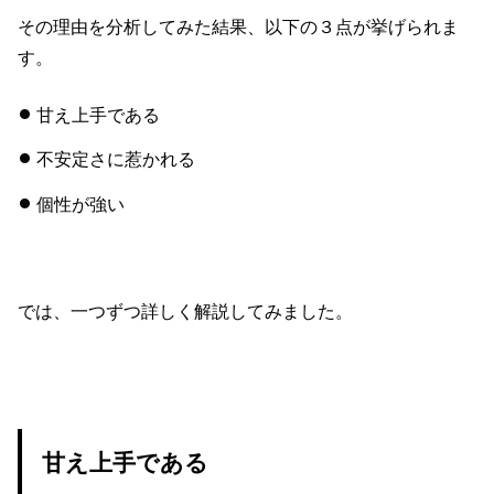
その理由を分析してみた結果、以下の３点が挙げられま
す。
甘え上手である
不安定さに惹かれる
個性が強い
では、一つずつ詳しく解説してみました。
甘え上手である