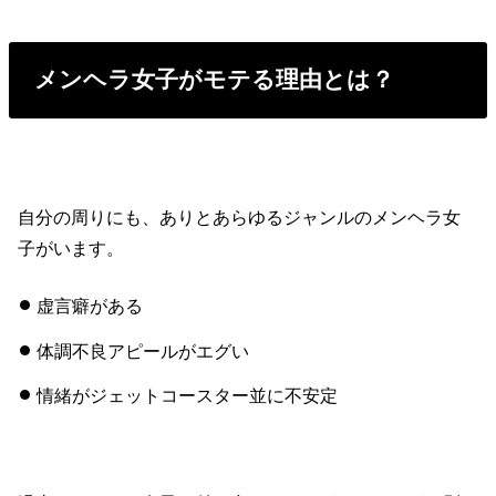
メンヘラ女子がモテる理由とは？
自分の周りにも、ありとあらゆるジャンルのメンヘラ女
子がいます。
虚言癖がある
体調不良アピールがエグい
情緒がジェットコースター並に不安定