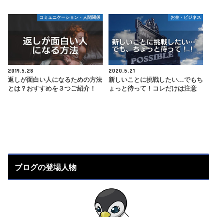
コミュニケーション・人間関係
お金・ビジネス
2019.5.28
2020.5.21
返しが面白い人になるための方法
新しいことに挑戦したい…でもち
とは？おすすめを３つご紹介！
ょっと待って！コレだけは注意
ブログの登場人物