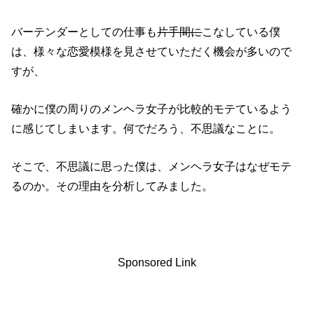
バーテンダーとしての仕事も
片手間に
こなしている僕
は、様々な恋愛模様を見させていただく機会が多いので
すが、
確かに僕の周りのメンヘラ女子が比較的モテているよう
に感じてしまいます。何でだろう、不思議なことに。
そこで、不思議に思った僕は、メンヘラ女子はなぜモテ
るのか。その理由を分析してみました。
Sponsored Link