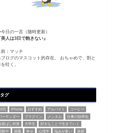
◆今日の一言（随時更新）
『美人は3日で飽きない』
名前：マッチ
当ブログのマスコット的存在。 おちゃめで、割と
毒を吐く。
タグ
20代
iPhone
おすすめ
アルバイト
コーヒー
バーテンダー
プラグイン
メンタル
仕事の効率化
先延ばし対策
大学生
好きなことで生きていく
実験中
就職
幸せ
心理学
悩みが多い
挨拶