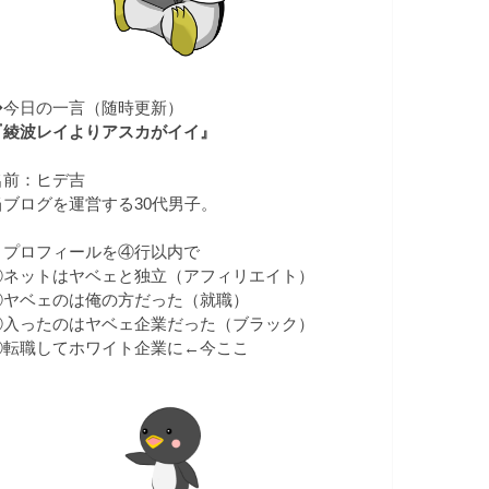
◆今日の一言（随時更新）
『綾波レイよりアスカがイイ』
名前：ヒデ吉
当ブログを運営する30代男子。
▼プロフィールを④行以内で
①ネットはヤベェと独立（アフィリエイト）
②ヤベェのは俺の方だった（就職）
③入ったのはヤベェ企業だった（ブラック）
④転職してホワイト企業に←今ここ