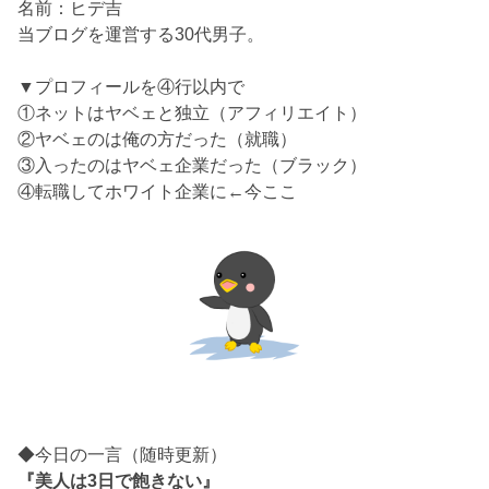
名前：ヒデ吉
当ブログを運営する30代男子。
▼プロフィールを④行以内で
①ネットはヤベェと独立（アフィリエイト）
②ヤベェのは俺の方だった（就職）
③入ったのはヤベェ企業だった（ブラック）
④転職してホワイト企業に←今ここ
◆今日の一言（随時更新）
『美人は3日で飽きない』