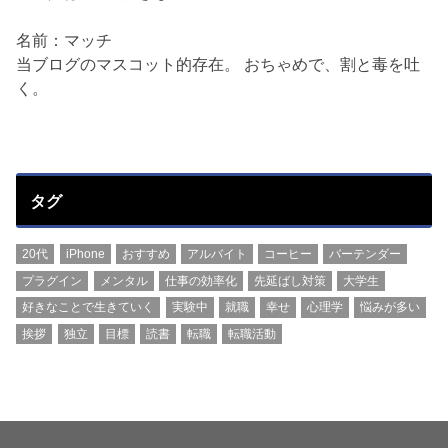
名前：マッチ
当ブログのマスコット的存在。 おちゃめで、割と毒を吐
く。
タグ
20代
iPhone
おすすめ
アルバイト
コーヒー
バーテンダー
プラグイン
メンタル
仕事の効率化
先延ばし対策
大学生
好きなことで生きていく
実験中
就職
幸せ
心理学
悩みが多い
挨拶
独立
目標
読書
転職
転職活動