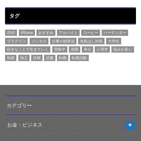
タグ
20代
iPhone
おすすめ
アルバイト
コーヒー
バーテンダー
プラグイン
メンタル
仕事の効率化
先延ばし対策
大学生
好きなことで生きていく
実験中
就職
幸せ
心理学
悩みが多い
挨拶
独立
目標
読書
転職
転職活動
カテゴリー
お金・ビジネス