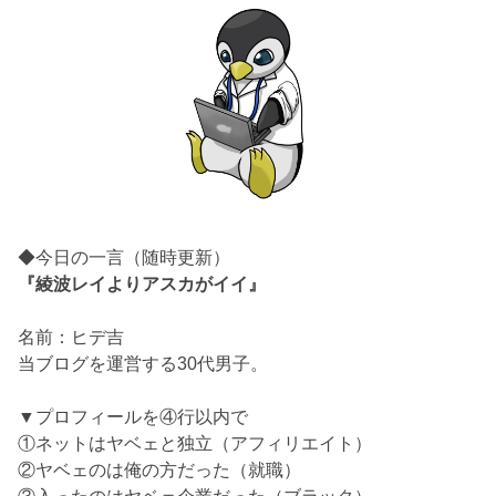
◆今日の一言（随時更新）
『綾波レイよりアスカがイイ』
名前：ヒデ吉
当ブログを運営する30代男子。
▼プロフィールを④行以内で
①ネットはヤベェと独立（アフィリエイト）
②ヤベェのは俺の方だった（就職）